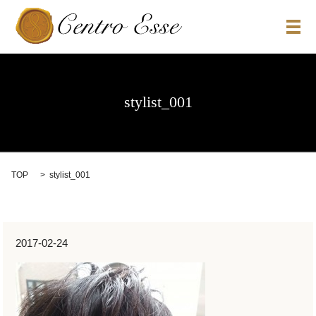
メ
stylist_001
TOP
stylist_001
2017-02-24